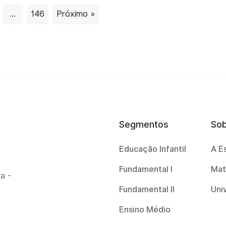
…
146
Próximo »
Segmentos
So
Educação Infantil
A E
Fundamental I
Mat
a -
Fundamental II
Uni
Ensino Médio