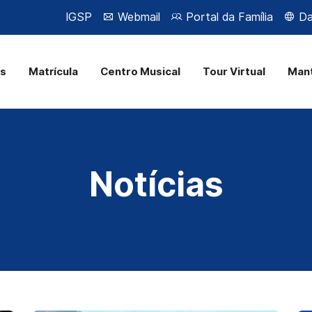
IGSP
Webmail
Portal da Família
Da 
as
Matrícula
Centro Musical
Tour Virtual
Man
Notícias