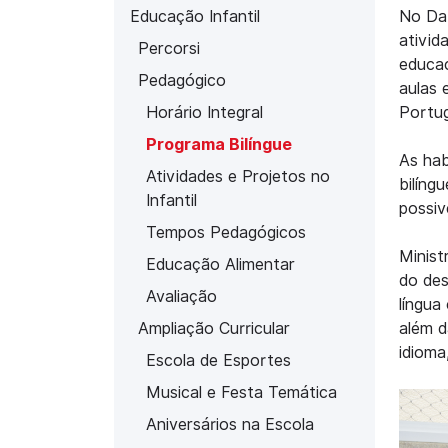
Educação Infantil
No Da 
ativid
Percorsi
educac
Pedagógico
aulas 
Horário Integral
Portug
Programa Bilíngue
As hab
Atividades e Projetos no
bilíng
Infantil
possiv
Tempos Pedagógicos
Minist
Educação Alimentar
do des
Avaliação
língua
Ampliação Curricular
além d
idioma
Escola de Esportes
Musical e Festa Temática
Aniversários na Escola