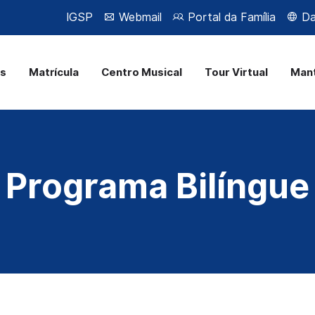
IGSP
Webmail
Portal da Família
Da 
as
Matrícula
Centro Musical
Tour Virtual
Man
Programa Bilíngue