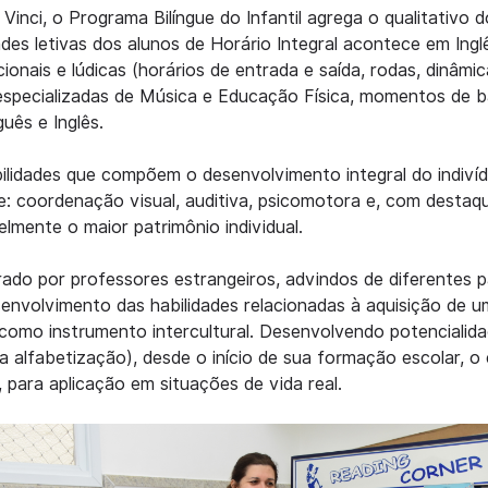
Vinci, o Programa Bilíngue do Infantil agrega o qualitativo 
ades letivas dos alunos de Horário Integral acontece em Ing
ionais e lúdicas (horários de entrada e saída, rodas, dinâmi
especializadas de Música e Educação Física, momentos de 
uês e Inglês.
ilidades que compõem o desenvolvimento integral do indiv
ue: coordenação visual, auditiva, psicomotora e, com destaque
elmente o maior patrimônio individual.
rado por professores estrangeiros, advindos de diferentes p
envolvimento das habilidades relacionadas à aquisição de 
 como instrumento intercultural. Desenvolvendo potencialidad
a alfabetização), desde o início de sua formação escolar, 
, para aplicação em situações de vida real.