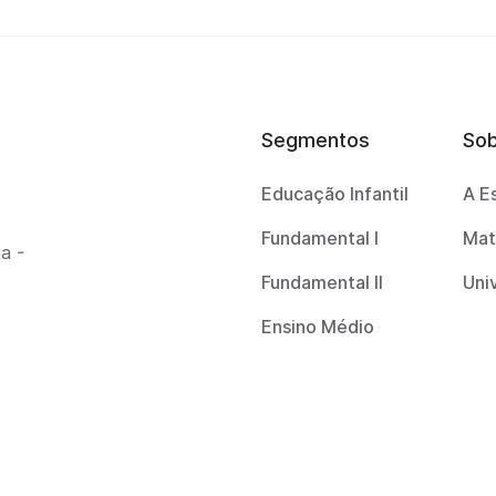
Segmentos
So
Educação Infantil
A E
Fundamental I
Mat
a -
Fundamental II
Uni
Ensino Médio